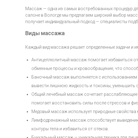
Массаж — одна из самых востребованных процедур дл
салоне в Вологде мы предлагаем широкий выбор масс
получает индивидуальный подход — специалисты подби
Виды массажа
Каждый вид массажа решает определенные задачи и и
Антицеллюлитный массаж помогает избавиться от «
обменные процессы и кровообращение, что способ
Баночный массаж выполняется с использованием в
вывести лишнюю жидкость и токсины, уменьшить о
Общий лечебный массаж сочетает расслабляющее и
помогает восстановить силы после стрессов и физ
Медовый массаж использует природные свойства ме
Лимфодренажный массаж способствует выведению л
контуры тела и избавиться от отеков.
Буккальный массаж — уникальная техника для лица