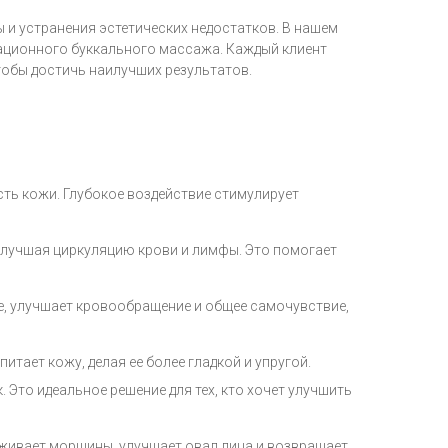
и устранения эстетических недостатков. В нашем
вационного буккального массажа. Каждый клиент
тобы достичь наилучших результатов.
ть кожи. Глубокое воздействие стимулирует
улучшая циркуляцию крови и лимфы. Это помогает
, улучшает кровообращение и общее самочувствие,
тает кожу, делая ее более гладкой и упругой.
то идеальное решение для тех, кто хочет улучшить
аживает морщины, улучшает овал лица и возвращает