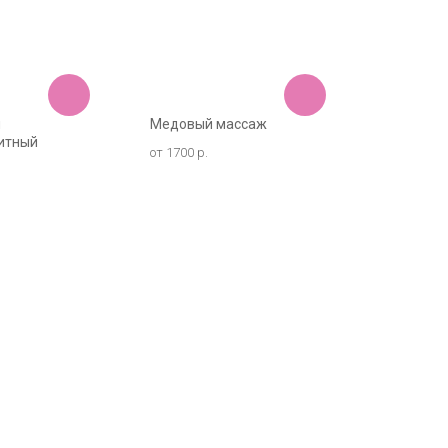
й
Медовый массаж
итный
от 1700 р.