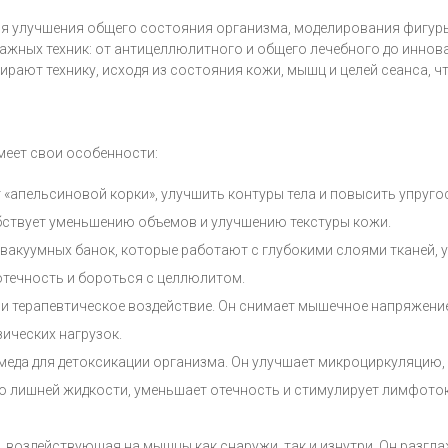
я улучшения общего состояния организма, моделирования фигуры 
ажных техник: от антицеллюлитного и общего лечебного до инно
рают технику, исходя из состояния кожи, мышц и целей сеанса, ч
меет свои особенности:
апельсиновой корки», улучшить контуры тела и повысить упругос
ствует уменьшению объемов и улучшению текстуры кожи.
акуумных банок, которые работают с глубокими слоями тканей, 
течность и бороться с целлюлитом.
 терапевтическое воздействие. Он снимает мышечное напряжение
ических нагрузок.
да для детоксикации организма. Он улучшает микроциркуляцию, пи
ишней жидкости, уменьшает отечность и стимулирует лимфоток. Э
, воздействующая на мышцы как снаружи, так и изнутри. Он разгл